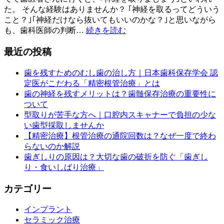
た。 そんな経験はありませんか？ ｢神経を取るってどういう
こと？｣｢神経だけなら抜いてもいいのかな？｣と思いながら
も、歯科医師の判断…
続きを読む
最近の投稿
歯を残すためのむし歯の治し方｜日本歯科保存学会 認
定医がこだわる「精密根管治療」とは
歯の神経を残すメリットは？歯髄保存治療の重要性に
ついて
型取りが苦手な方へ｜口腔内スキャナーで負担の少な
い歯型採取しませんか
【精密治療】根管治療の通院回数は？なぜ一度で終わ
らないのか解説
歯ぎしりの原因は？大切な歯の破折を防ぐ「歯ぎし
り・食いしばり治療」
カテゴリー
インプラント
セラミック治療