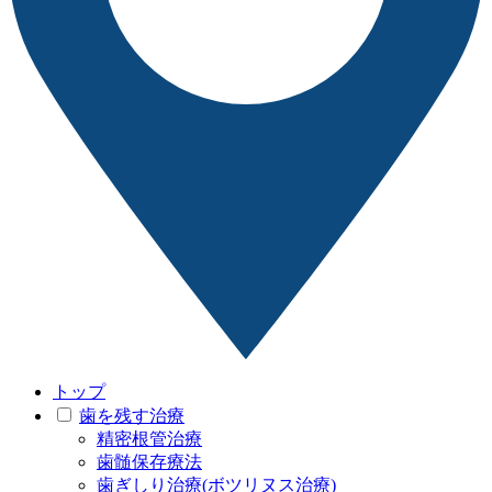
トップ
歯を残す治療
精密根管治療
歯髄保存療法
歯ぎしり治療(ボツリヌス治療)