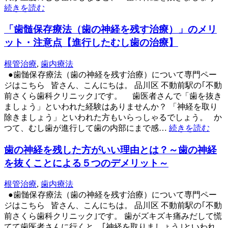
続きを読む
「歯髄保存療法（歯の神経を残す治療）」のメリ
ット・注意点【進行したむし歯の治療】
根管治療
,
歯内療法
●歯髄保存療法（歯の神経を残す治療）について専門ペー
ジはこちら 皆さん、こんにちは。 品川区 不動前駅の｢不動
前さくら歯科クリニック｣です。 歯医者さんで「歯を抜き
ましょう」といわれた経験はありませんか？ 「神経を取り
除きましょう」といわれた方もいらっしゃるでしょう。 か
つて、むし歯が進行して歯の内部にまで感…
続きを読む
歯の神経を残した方がいい理由とは？～歯の神経
を抜くことによる５つのデメリット～
根管治療
,
歯内療法
●歯髄保存療法（歯の神経を残す治療）について専門ペー
ジはこちら 皆さん、こんにちは。 品川区 不動前駅の｢不動
前さくら歯科クリニック｣です。 歯がズキズキ痛みだして慌
てて歯医者さんに行くと、｢神経を取りましょう｣といわれ