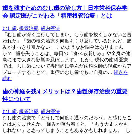
歯を残すためのむし歯の治し方｜日本歯科保存学
会 認定医がこだわる「精密根管治療」とは
むし歯
,
根管治療
,
歯内療法
「むし歯が深く進行してしまい、もう歯を抜くしかないと言
われた」「歯の根の治療を何度もくり返しているけれど、痛
みがすっきり引かない」 このようなお悩みはありません
か？ 歯を失うことは、毎日の「食べる楽しみ」や全身の健
康にまで大きな影響を及ぼします。 しかし現代の歯科医療
では、むし歯について専門的に学んだ歯科医師の視点からア
プローチすることで、重症のむし歯でもご自身の…
続きを
読む
歯の神経を残すメリットは？歯髄保存治療の重要
性について
むし歯
,
根管治療
,
歯内療法
むし歯の治療で「どうして何度も通うのだろう」と感じたこ
とはありませんか。 痛みが落ち着くと、「もう大丈夫かも
しれない」と思ってしまうこともあるかもしれません。 し