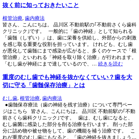
抜く前に知っておきたいこと
根管治療
,
歯内療法
皆さん、こんにちは。 品川区 不動前駅の｢不動前さくら歯科
クリニック｣です。 一般的に「歯の神経」として知られる
「歯髄（しずい）」は、歯に栄養を供給し、外部からの刺激
を感じ取る重要な役割を担っています。 けれども、むし歯
が悪化して歯髄にまで感染が広がると、多くのケースで「根
管治療」といわれる「神経を取り除く治療」が行われます。
「むし歯が神経にまで達しているので、…
続きを読む
重度のむし歯でも神経を抜かなくていい？歯を大
切に守る「歯髄保存治療」とは
むし歯
,
根管治療
,
歯内療法
●歯髄保存療法（歯の神経を残す治療）について専門ペー
ジはこちら 皆さん、こんにちは。 品川区 不動前駅の｢不動
前さくら歯科クリニック｣です。 歯は、むし歯になると、
むし歯菌に感染した部分を削る治療を行います。 削った部
分に詰め物や被せ物をして、歯の機能を補う治療です。 こ
れが重度のむし歯にもなると、「歯の神経を抜きましょう…